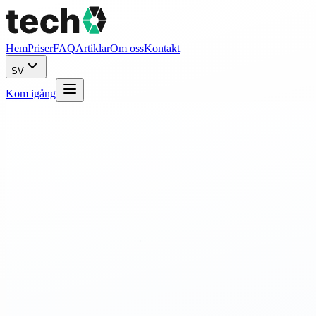
Hem
Priser
FAQ
Artiklar
Om oss
Kontakt
SV
Kom igång